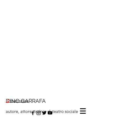
DINO GARRAFA
0
teatrozero
autore, attore, trainer di teatro sociale