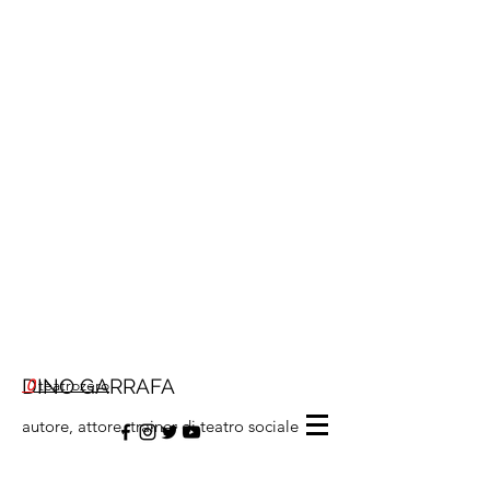
DINO GARRAFA
0
teatrozero
autore, attore, trainer di teatro sociale