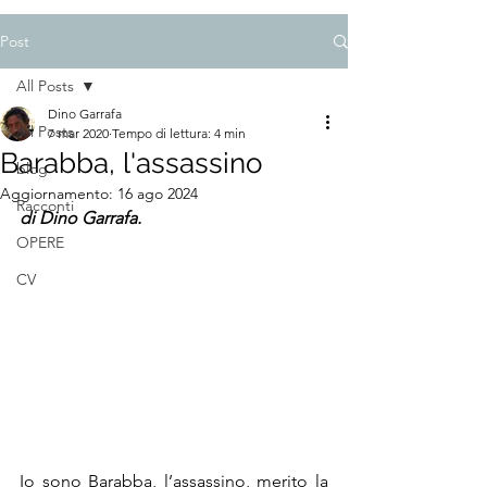
Post
All Posts
Dino Garrafa
All Posts
7 mar 2020
Tempo di lettura: 4 min
Barabba, l'assassino
blog
Aggiornamento:
16 ago 2024
Racconti
di Dino Garrafa.
OPERE
CV
Io sono Barabba, l’assassino, merito la 