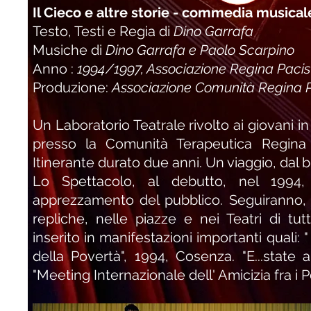
Il Cieco e altre storie - commedia musical
Testo, Testi e Regia di
Dino Garrafa
Musiche di
Dino Garrafa e Paolo Scarpino
Anno :
1994/1997, Associazione Regina Paci
Produzione:
Ass
ociazione Comunità Regina
Un Laboratorio Teatrale rivolto ai giovani in
presso la Comunità Terapeutica Regina 
Itinerante durato due anni. Un viaggio, dal bu
Lo Spettacolo, al debutto, nel 199
apprezzamento del pubblico. Seguiranno,
repliche, nelle piazze e nei Teatri di tutta
inserito in manifestazioni importanti quali: 
della Povertà", 1994, Cosenza. "E...state 
"Meeting Internazionale dell' Amicizia fra i Po