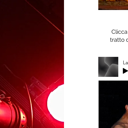
Clicca
tratto 
La