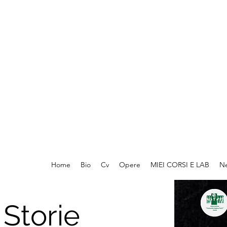
Home
Bio
Cv
Opere
MIEI CORSI E LAB
N
 Storie