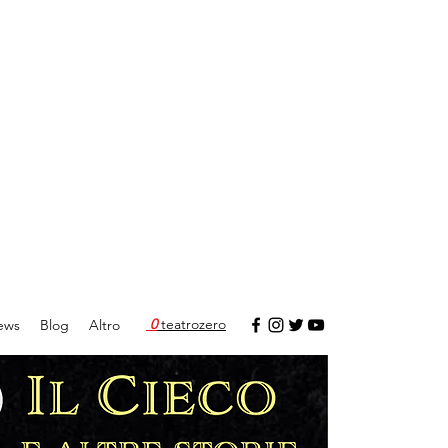
0
teatrozero
ews
Blog
Altro