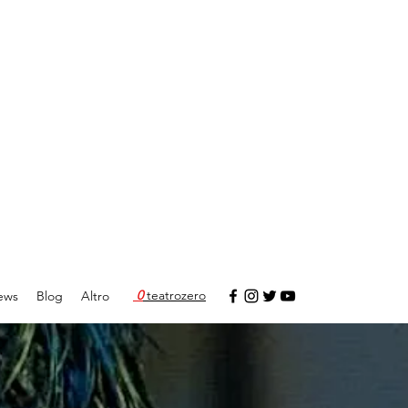
0
teatrozero
ews
Blog
Altro