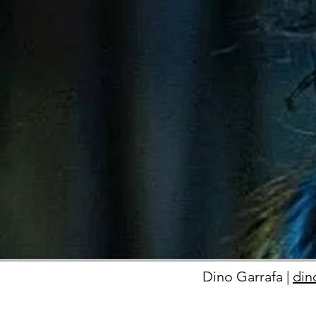
Dino Garrafa |
din